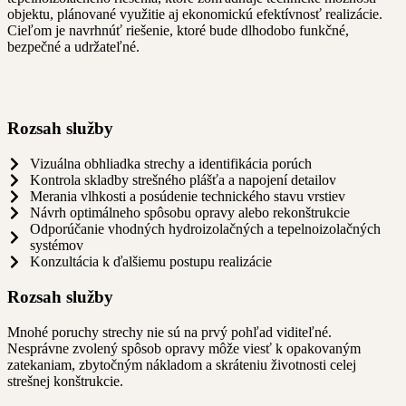
objektu, plánované využitie aj ekonomickú efektívnosť realizácie.
Cieľom je navrhnúť riešenie, ktoré bude dlhodobo funkčné,
bezpečné a udržateľné.
Rozsah služby
Vizuálna obhliadka strechy a identifikácia porúch
Kontrola skladby strešného plášťa a napojení detailov
Merania vlhkosti a posúdenie technického stavu vrstiev
Návrh optimálneho spôsobu opravy alebo rekonštrukcie
Odporúčanie vhodných hydroizolačných a tepelnoizolačných
systémov
Konzultácia k ďalšiemu postupu realizácie
Rozsah služby
Mnohé poruchy strechy nie sú na prvý pohľad viditeľné.
Nesprávne zvolený spôsob opravy môže viesť k opakovaným
zatekaniam, zbytočným nákladom a skráteniu životnosti celej
strešnej konštrukcie.