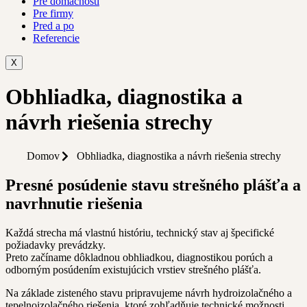
Pre domácnosti
Pre firmy
Pred a po
Referencie
X
Obhliadka, diagnostika a
návrh riešenia strechy
Domov
Obhliadka, diagnostika a návrh riešenia strechy
Presné posúdenie stavu strešného plášťa a
navrhnutie riešenia
Každá strecha má vlastnú históriu, technický stav aj špecifické
požiadavky prevádzky.
Preto začíname dôkladnou obhliadkou, diagnostikou porúch a
odborným posúdením existujúcich vrstiev strešného plášťa.
Na základe zisteného stavu pripravujeme návrh hydroizolačného a
tepelnoizolačného riešenia, ktoré zohľadňuje technické možnosti