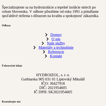
Špecializujeme sa na hydroizolácie a tepelné izolácie striech po
celom Slovensku. V odbore pôsobíme od roku 1991 a prinášame
spoľahlivé riešenia s dôrazom na kvalitu a spokojnosť zákazníka.
Odkazy
Domov
O nás
Naše služby
Materiály a technológie
Referencie
Kontakt
Fakturačné údaje
HYDROIZOL, s. r. o.
Garbiarska 905 031 01 Liptovský Mikuláš
IČO: 36427918
DIČ: 2021954605
IČ DPH: SK2021954605
Kontaktujte nás